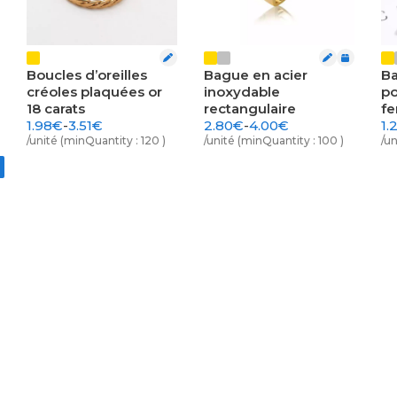
Boucles d’oreilles
Bague en acier
Ba
Prénom et nom
créoles plaquées or
inoxydable
p
18 carats
rectangulaire
f
1.98€
-
3.51€
2.80€
-
4.00€
1.
/unité (minQuantity : 120 )
/unité (minQuantity : 100 )
/un
Adresse email
Numéro de commande (optionnel)
Votre message
Envoyer