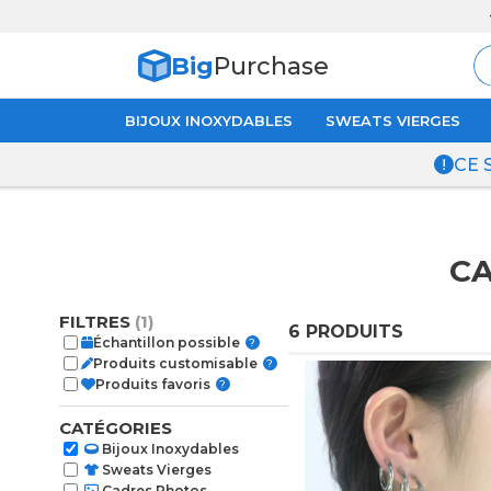
Matière de
qualité supérieure
.
Big
Purchase
BIJOUX INOXYDABLES
SWEATS VIERGES
CE 
CA
FILTRES
(1)
6 PRODUITS
Échantillon possible
?
Produits customisable
?
Produits favoris
?
CATÉGORIES
Bijoux Inoxydables
Sweats Vierges
Cadres Photos