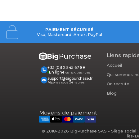
PAIEMENT SÉCURISÉ
Visa, Mastercard, Amex, PayPal
Big
Purchase
Liens rapid
Accueil
+33 (0)1 23 45 67 89
En ligne
10h - 18h, Lun. - Ven.
Qui sommes-no
support@bigpurchase.fr
Réponse sous 24 heures
On recrute
Blog
Moyens de paiement
© 2018-2026 BigPurchase SAS - Siège social :
lès-D