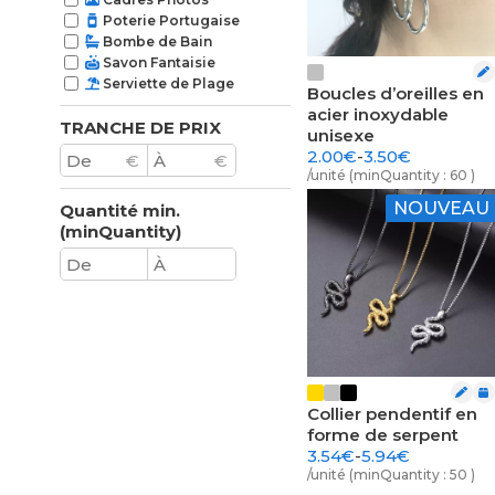
Poterie Portugaise
Bombe de Bain
Savon Fantaisie
Serviette de Plage
Boucles d’oreilles en
acier inoxydable
TRANCHE DE PRIX
unisexe
2.00€
-
3.50€
€
€
/unité (minQuantity : 60 )
NOUVEAU
Quantité min.
(minQuantity)
Collier pendentif en
forme de serpent
3.54€
-
5.94€
/unité (minQuantity : 50 )