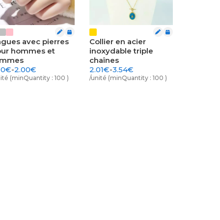
gues avec pierres
Collier en acier
our hommes et
inoxydable triple
emmes
chaînes
20€
-
2.00€
2.01€
-
3.54€
ité (minQuantity : 100 )
/unité (minQuantity : 100 )